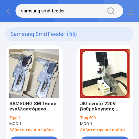
Samsung Smd Feeder
(55)
SAMSUNG SM 16mm
JIG ενιαίο 220V
εναλλασσόμενο
βαθμολόγησης
ρεύμα 200V
τροφοδοτών της
Τιμή:
1
Τιμή:
500
τροφοδοτών SMT
Samsung SM
MOQ:
1
MOQ:
1
SMD για SM321
επίδειξης
SM411 SM421
οδηγήσεων για
Λάβετε την πιο πρόσφατη τιμή
Λάβετε την πιο πρόσφατη τιμή
SM482 SM481 SM481