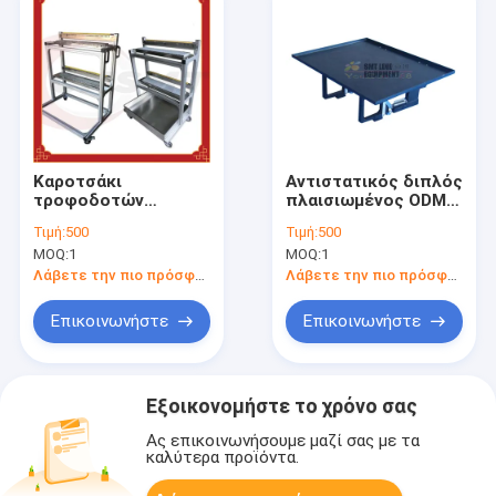
Καροτσάκι
Αντιστατικός διπλός
τροφοδοτών
πλαισιωμένος ODM
αποθήκευσης SMT
cOem δίσκων
Τιμή:
500
Τιμή:
500
τροφοδοτών της
ολοκληρωμένου
MOQ:
1
MOQ:
1
SAMSUNG για Sm411
κυκλώματος της
421 481 482 471
SAMSUNG CP45
Λάβετε την πιο πρόσφατη τιμή
Λάβετε την πιο πρόσφατη τιμή
SM321 SMT
Επικοινωνήστε
Επικοινωνήστε
Εξοικονομήστε το χρόνο σας
Ας επικοινωνήσουμε μαζί σας με τα
καλύτερα προϊόντα.