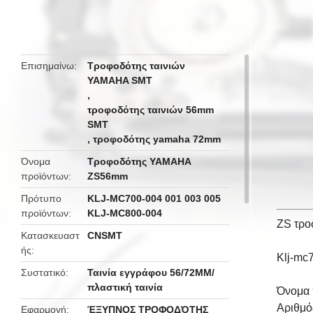
butto
Επισημαίνω
Τροφοδότης ταινιών
YAMAHA SMT
,
τροφοδότης ταινιών 56mm
SMT
,
τροφοδότης yamaha 72mm
Όνομα
Τροφοδότης YAMAHA
προϊόντων
ZS56mm
Πρότυπο
KLJ-MC700-004 001 003 005
προϊόντων
KLJ-MC800-004
ZS τρο
Κατασκευαστ
CNSMT
ής
Klj-mc
Συστατικό
Ταινία εγγράφου 56/72MM/
πλαστική ταινία
Όνομα 
Αριθμό
Εφαρμογή
ΈΞΥΠΝΟΣ ΤΡΟΦΟΔΌΤΗΣ