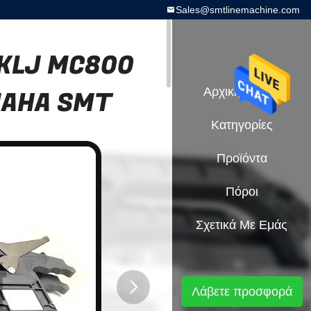
Sales@smtlinemachine.com
 KLJ MC800
AMAHA SMT
Αρχική Σελίδα
Κατηγορίες
Προϊόντα
Πόροι
Σχετικά Με Εμάς
Λάβετε προσφορά