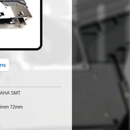
button
στε
AMAHA SMT
S56mm 72mm